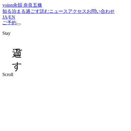
yoinn
余韻 奈良五條
知る
泊まる
過ごす
読む
ニュース
アクセス
お問い合わせ
JA
/
EN
ご予約
Stay
過ごす
Scroll
Standard